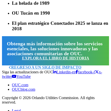
La helada de 1989
OU Tucán en 1990
El plan estratégico Conectados 2025 se lanza en
2018
Obtenga más información sobre los servicios
esenciales, las soluciones innovadoras y las
asociaciones comunitarias de OUC.
EXPLORA EL LIBRO DE HISTORIA
REGRESO A UN SIGLO DE IMPACTO
Siga las actualizaciones de OUC
Linkedin-en
facebook-f
x-
twitter
YouTube
OUC.com
OUCblog.com
Copyright © 2026 Orlando Utilities Commission. All rights
reserved.
Legal