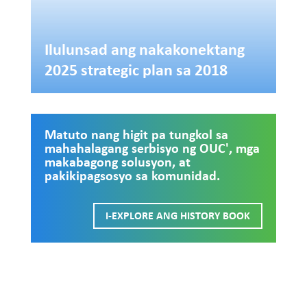
Ilulunsad ang nakakonektang
2025 strategic plan sa 2018
Matuto nang higit pa tungkol sa
mahahalagang serbisyo ng OUC', mga
makabagong solusyon, at
pakikipagsosyo sa komunidad.
I-EXPLORE ANG HISTORY BOOK