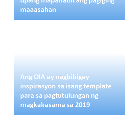
maaasahan
Ang OIA ay nagbibigay
inspirasyon sa isang template
para sa pagtutulungan ng
magkakasama sa 2019