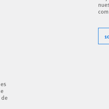
nues
com
1
nes
ue
o de