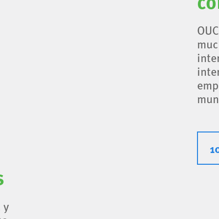
co
OUC
much
inte
inte
emp
mun
1
s
 y