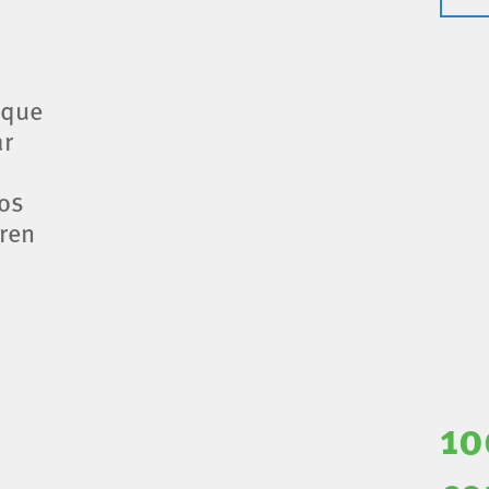
 que
ar
vos
ren
10