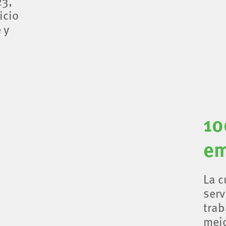
23,
icio
 y
10
em
La c
serv
trab
mejo