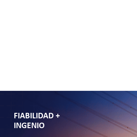
Si bien muchas cosas han cambiado entre 1923 y 2023,
hay una que no: OUC siempre ha enfrentado desafíos
de frente. Y aunque no sabemos qué nuevas pruebas
nos puede traer el futuro… sabemos que cuando
trabajamos como un equipo conectado y
comprometido, todo es posible y no hay nada que no
podamos superar.
FIABILIDAD +
INGENIO