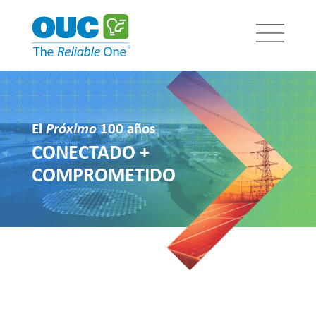
El
Próximo
100 años
CONECTADO +
COMPROMETIDO
El futuro no es un regalo.
Es un logro.