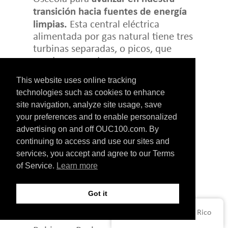
transición hacia fuentes de energía
limpias.
Esta central eléctrica
alimentada por gas natural tiene tres
turbinas separadas, o picos, que
pueden encenderse o apagarse en
solo unos minutos, lo que nos
This website uses online tracking
permite gestionar mejor las
technologies such as cookies to enhance
fluctuaciones en la producción de
site navigation, analyze site usage, save
energía solar causadas por la
your preferences and to enable personalized
nubosidad.
advertising on and off OUC100.com. By
continuing to access and use our sites and
services, you accept and agree to our Terms
of Service.
Learn more
2023
Got it
Español de Puerto Rico